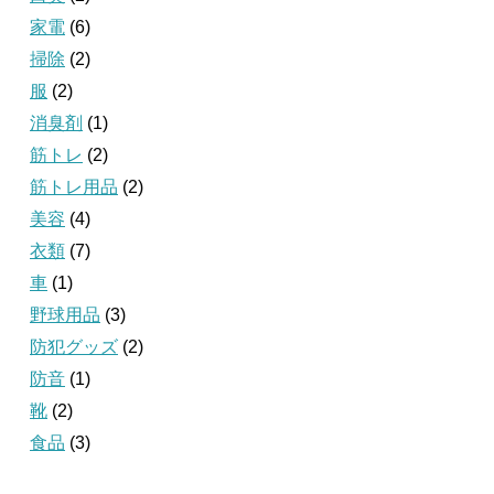
家電
(6)
掃除
(2)
服
(2)
消臭剤
(1)
筋トレ
(2)
筋トレ用品
(2)
美容
(4)
衣類
(7)
車
(1)
野球用品
(3)
防犯グッズ
(2)
防音
(1)
靴
(2)
食品
(3)