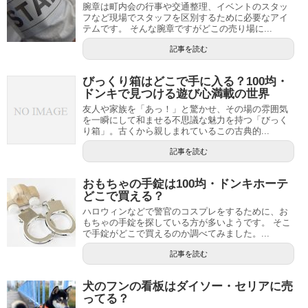
腕章は町内会の行事や交通整理、イベントのスタッ
フなど現場でスタッフを区別するために必要なアイ
テムです。 そんな腕章ですがどこの売り場に...
記事を読む
びっくり箱はどこで手に入る？100均・
ドンキで見つける遊び心満載の世界
友人や家族を「あっ！」と驚かせ、その場の雰囲気
を一瞬にして和ませる不思議な魅力を持つ「びっく
り箱」。古くから親しまれているこの古典的...
記事を読む
おもちゃの手錠は100均・ドンキホーテ
どこで買える？
ハロウィンなどで警官のコスプレをするために、お
もちゃの手錠を探している方が多いようです。 そこ
で手錠がどこで買えるのか調べてみました。...
記事を読む
犬のフンの看板はダイソー・セリアに売
ってる？