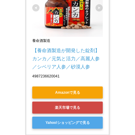
養命酒製造
【養命酒製造が開発した錠剤】
カンカ／元気と活力／高麗人参
／シベリア人参／砂漠人参
4987236620041
Amazonで見る
楽天市場で見る
Yahoo!ショッピングで見る