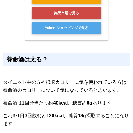
楽天市場で見る
Yahoo!ショッピングで見る
養命酒は太る？
ダイエット中の方や摂取カロリーに気を使われている方は
養命酒のカロリーについて気になっていると思います。
養命酒は1回分当たり約
40kcal
、糖質約
6g
あります。
これを1日3回飲むと
120kcal
、糖質
18g
摂取することになり
ます。